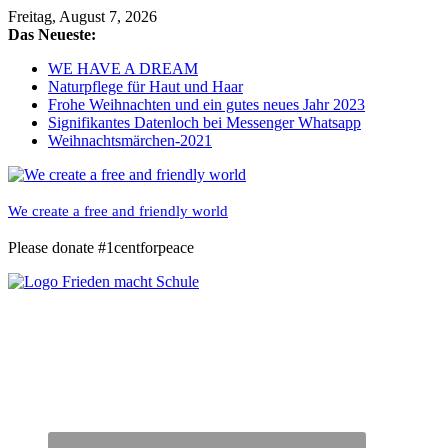
Skip
Freitag, August 7, 2026
to
Das Neueste:
content
WE HAVE A DREAM
Naturpflege für Haut und Haar
Frohe Weihnachten und ein gutes neues Jahr 2023
Signifikantes Datenloch bei Messenger Whatsapp
Weihnachtsmärchen-2021
We create a free and friendly world
Please donate #1centforpeace