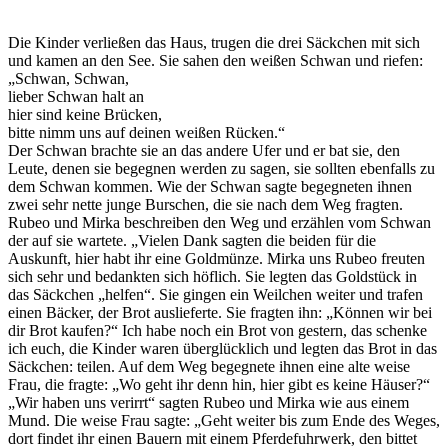
Die Kinder verließen das Haus, trugen die drei Säckchen mit sich
und kamen an den See. Sie sahen den weißen Schwan und riefen:
„Schwan, Schwan,
lieber Schwan halt an
hier sind keine Brücken,
bitte nimm uns auf deinen weißen Rücken.“
Der Schwan brachte sie an das andere Ufer und er bat sie, den
Leute, denen sie begegnen werden zu sagen, sie sollten ebenfalls zu
dem Schwan kommen. Wie der Schwan sagte begegneten ihnen
zwei sehr nette junge Burschen, die sie nach dem Weg fragten.
Rubeo und Mirka beschreiben den Weg und erzählen vom Schwan
der auf sie wartete. „Vielen Dank sagten die beiden für die
Auskunft, hier habt ihr eine Goldmünze. Mirka uns Rubeo freuten
sich sehr und bedankten sich höflich. Sie legten das Goldstück in
das Säckchen „helfen“. Sie gingen ein Weilchen weiter und trafen
einen Bäcker, der Brot auslieferte. Sie fragten ihn: „Können wir bei
dir Brot kaufen?“ Ich habe noch ein Brot von gestern, das schenke
ich euch, die Kinder waren überglücklich und legten das Brot in das
Säckchen: teilen. Auf dem Weg begegnete ihnen eine alte weise
Frau, die fragte: „Wo geht ihr denn hin, hier gibt es keine Häuser?“
„Wir haben uns verirrt“ sagten Rubeo und Mirka wie aus einem
Mund. Die weise Frau sagte: „Geht weiter bis zum Ende des Weges,
dort findet ihr einen Bauern mit einem Pferdefuhrwerk, den bittet