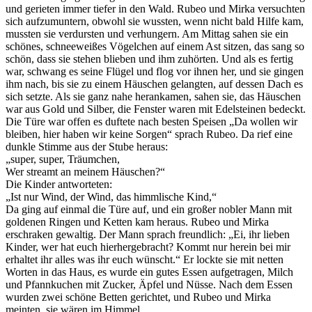
und gerieten immer tiefer in den Wald. Rubeo und Mirka versuchten
sich aufzumuntern, obwohl sie wussten, wenn nicht bald Hilfe kam,
mussten sie verdursten und verhungern. Am Mittag sahen sie ein
schönes, schneeweißes Vögelchen auf einem Ast sitzen, das sang so
schön, dass sie stehen blieben und ihm zuhörten. Und als es fertig
war, schwang es seine Flügel und flog vor ihnen her, und sie gingen
ihm nach, bis sie zu einem Häuschen gelangten, auf dessen Dach es
sich setzte. Als sie ganz nahe herankamen, sahen sie, das Häuschen
war aus Gold und Silber, die Fenster waren mit Edelsteinen bedeckt.
Die Türe war offen es duftete nach besten Speisen „Da wollen wir
bleiben, hier haben wir keine Sorgen“ sprach Rubeo. Da rief eine
dunkle Stimme aus der Stube heraus:
„super, super, Träumchen,
Wer streamt an meinem Häuschen?“
Die Kinder antworteten:
„Ist nur Wind, der Wind, das himmlische Kind,“
Da ging auf einmal die Türe auf, und ein großer nobler Mann mit
goldenen Ringen und Ketten kam heraus. Rubeo und Mirka
erschraken gewaltig. Der Mann sprach freundlich: „Ei, ihr lieben
Kinder, wer hat euch hierhergebracht? Kommt nur herein bei mir
erhaltet ihr alles was ihr euch wünscht.“ Er lockte sie mit netten
Worten in das Haus, es wurde ein gutes Essen aufgetragen, Milch
und Pfannkuchen mit Zucker, Äpfel und Nüsse. Nach dem Essen
wurden zwei schöne Betten gerichtet, und Rubeo und Mirka
meinten, sie wären im Himmel.