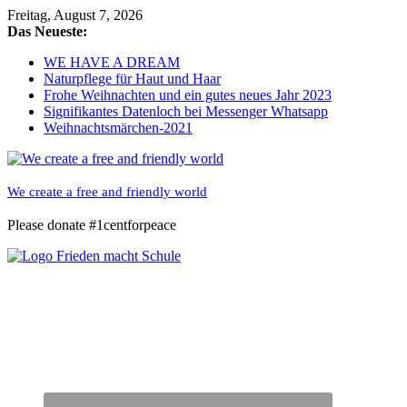
Skip
Freitag, August 7, 2026
to
Das Neueste:
content
WE HAVE A DREAM
Naturpflege für Haut und Haar
Frohe Weihnachten und ein gutes neues Jahr 2023
Signifikantes Datenloch bei Messenger Whatsapp
Weihnachtsmärchen-2021
We create a free and friendly world
Please donate #1centforpeace