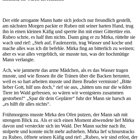
Der eitle arrogante Mann hatte sich jedoch nur freundlich gestellt,
am nächsten Morgen packte er Rubeo mit seiner harten Hand, trug
ihn in einen kleinen Käfig und sperrte ihn mit einer Gittertüre ein.
Rubeo schrie, es half ihm nichts. Dann ging er zu Mirka, rüttelte sie
wach und rief: „Steh auf, Faulenzerin, trag Wasser und koche und
mache alles was ich dir befehle. Mirka fing an bitterlich zu weinen;
aber es war alles vergeblich, sie musste tun, was der hochmütige
Mann verlangte.
Ach, wie jammerte das arme Mädchen, als es das Wasser tragen
musste, und wie flossen ihr die Tränen über die Backen herunter,
weil es so hart arbeiten musste und ihren Bruder vermisste! „Bitte
lieber Gott, hilf uns doch,“ rief sie aus, „hätten uns nur die wilden
Tiere im Wald gefressen, so wären wir wenigstens zusammen
gestorben!“ „Spar dir dein Geplärre“ fuhr der Mann sie harsch an
„es hilft dir alles nichts“.
Frühmorgens musste Mirka den Ofen putzen, der Mann sah mit
strengem Blick zu. Als er sich einen Moment abwendete lief Mirka
davon und versteckte sich im Wald. Der Mann suchte nach ihr,
stolperte und konnte nicht mehr aufstehen. Mirka lief schnurstracks
zu Rubeo, öffnete seinen Käfig und rief: „Rubeo, wir sind erlöst, der