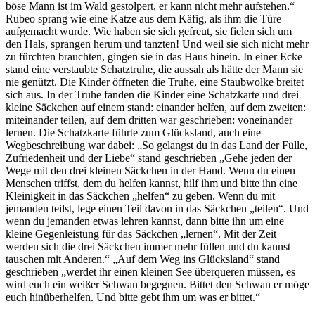
böse Mann ist im Wald gestolpert, er kann nicht mehr aufstehen.“
Rubeo sprang wie eine Katze aus dem Käfig, als ihm die Türe
aufgemacht wurde. Wie haben sie sich gefreut, sie fielen sich um
den Hals, sprangen herum und tanzten! Und weil sie sich nicht mehr
zu fürchten brauchten, gingen sie in das Haus hinein. In einer Ecke
stand eine verstaubte Schatztruhe, die aussah als hätte der Mann sie
nie genützt. Die Kinder öffneten die Truhe, eine Staubwolke breitet
sich aus. In der Truhe fanden die Kinder eine Schatzkarte und drei
kleine Säckchen auf einem stand: einander helfen, auf dem zweiten:
miteinander teilen, auf dem dritten war geschrieben: voneinander
lernen. Die Schatzkarte führte zum Glücksland, auch eine
Wegbeschreibung war dabei: „So gelangst du in das Land der Fülle,
Zufriedenheit und der Liebe“ stand geschrieben „Gehe jeden der
Wege mit den drei kleinen Säckchen in der Hand. Wenn du einen
Menschen triffst, dem du helfen kannst, hilf ihm und bitte ihn eine
Kleinigkeit in das Säckchen „helfen“ zu geben. Wenn du mit
jemanden teilst, lege einen Teil davon in das Säckchen „teilen“. Und
wenn du jemanden etwas lehren kannst, dann bitte ihn um eine
kleine Gegenleistung für das Säckchen „lernen“. Mit der Zeit
werden sich die drei Säckchen immer mehr füllen und du kannst
tauschen mit Anderen.“ „Auf dem Weg ins Glücksland“ stand
geschrieben „werdet ihr einen kleinen See überqueren müssen, es
wird euch ein weißer Schwan begegnen. Bittet den Schwan er möge
euch hinüberhelfen. Und bitte gebt ihm um was er bittet.“