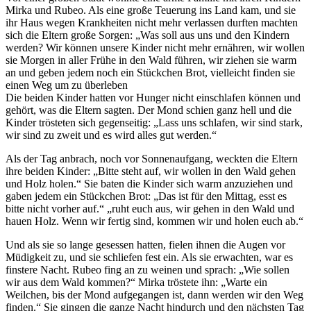
Mirka und Rubeo. Als eine große Teuerung ins Land kam, und sie
ihr Haus wegen Krankheiten nicht mehr verlassen durften machten
sich die Eltern große Sorgen: „Was soll aus uns und den Kindern
werden? Wir können unsere Kinder nicht mehr ernähren, wir wollen
sie Morgen in aller Frühe in den Wald führen, wir ziehen sie warm
an und geben jedem noch ein Stückchen Brot, vielleicht finden sie
einen Weg um zu überleben
Die beiden Kinder hatten vor Hunger nicht einschlafen können und
gehört, was die Eltern sagten. Der Mond schien ganz hell und die
Kinder trösteten sich gegenseitig: „Lass uns schlafen, wir sind stark,
wir sind zu zweit und es wird alles gut werden.“
Als der Tag anbrach, noch vor Sonnenaufgang, weckten die Eltern
ihre beiden Kinder: „Bitte steht auf, wir wollen in den Wald gehen
und Holz holen.“ Sie baten die Kinder sich warm anzuziehen und
gaben jedem ein Stückchen Brot: „Das ist für den Mittag, esst es
bitte nicht vorher auf.“ „ruht euch aus, wir gehen in den Wald und
hauen Holz. Wenn wir fertig sind, kommen wir und holen euch ab.“
Und als sie so lange gesessen hatten, fielen ihnen die Augen vor
Müdigkeit zu, und sie schliefen fest ein. Als sie erwachten, war es
finstere Nacht. Rubeo fing an zu weinen und sprach: „Wie sollen
wir aus dem Wald kommen?“ Mirka tröstete ihn: „Warte ein
Weilchen, bis der Mond aufgegangen ist, dann werden wir den Weg
finden.“ Sie gingen die ganze Nacht hindurch und den nächsten Tag