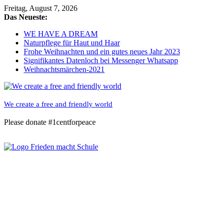
Skip
Freitag, August 7, 2026
to
Das Neueste:
content
WE HAVE A DREAM
Naturpflege für Haut und Haar
Frohe Weihnachten und ein gutes neues Jahr 2023
Signifikantes Datenloch bei Messenger Whatsapp
Weihnachtsmärchen-2021
We create a free and friendly world
Please donate #1centforpeace