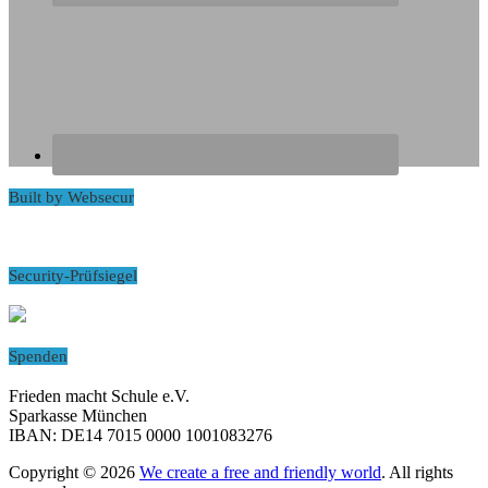
Built by Websecur
Security-Prüfsiegel
Spenden
Frieden macht Schule e.V.
Sparkasse München
IBAN: DE14 7015 0000 1001083276
Copyright © 2026
We create a free and friendly world
. All rights