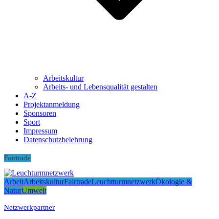
Arbeitskultur
Arbeits- und Lebensqualität gestalten
A-Z
Projektanmeldung
Sponsoren
Sport
Impressum
Datenschutzbelehrung
Fairtrade
Arbeit
Arbeitskultur
Fairtrade
Leuchtturmnetzwerk
Ökologie &
Natur
Umwelt
Netzwerkpartner