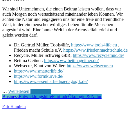
Wir sind Unternehmen, die einen Beitrag leisten wollen, dass wir
auch Morgen noch wertschätzend miteinander leben Können. Wir
achten die Natur und engagieren uns für eine freie und freundliche
Welt, in der ein menschenwürdiges Leben für alle Menschen
angestrebt wird. Eine bunte Welt in der Artenvielfalt erlebt und
gelebt werden darf.
Dr. Gertrud Müller, Tools4life,
https://www.tools4life.eu
,
Frieden macht Schule e.V,
https://www.friedenmachtschule.de
Recycle, Müller Schweig GbR,
https://www.recyclemuc.de/
Bettina Geitner:
https://www.bettinageitner.de/
Websecur, Knut von Walter:
https://www.websecur.eu
https://www.smarterlife.de/
https://www.formkurve.de/
https://www.essentia-heilpaedagogik.de/
…
Weiterlesen
Read More
Business
Entwicklungshilfe
Fairtrade
Ökologie & Natur
Fair Handeln