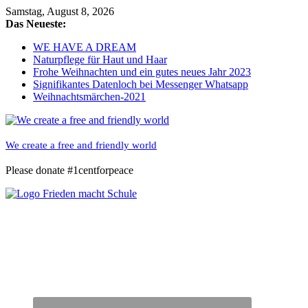
Skip
Samstag, August 8, 2026
to
Das Neueste:
content
WE HAVE A DREAM
Naturpflege für Haut und Haar
Frohe Weihnachten und ein gutes neues Jahr 2023
Signifikantes Datenloch bei Messenger Whatsapp
Weihnachtsmärchen-2021
We create a free and friendly world
Please donate #1centforpeace