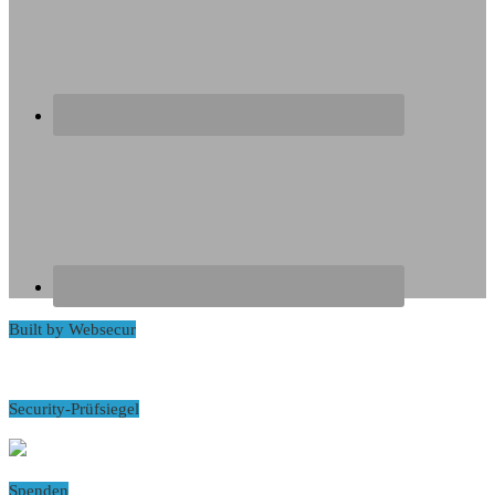
Built by Websecur
Security-Prüfsiegel
Spenden