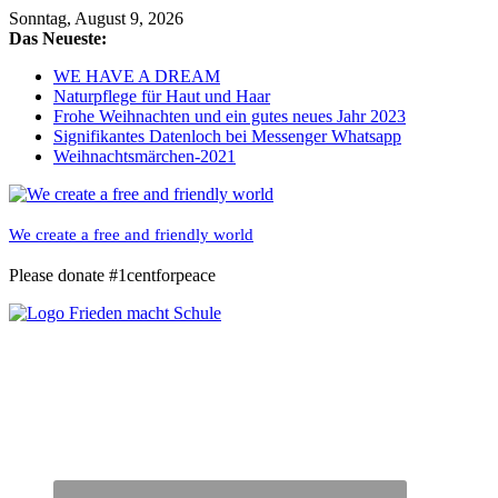
Skip
Sonntag, August 9, 2026
to
Das Neueste:
content
WE HAVE A DREAM
Naturpflege für Haut und Haar
Frohe Weihnachten und ein gutes neues Jahr 2023
Signifikantes Datenloch bei Messenger Whatsapp
Weihnachtsmärchen-2021
We create a free and friendly world
Please donate #1centforpeace