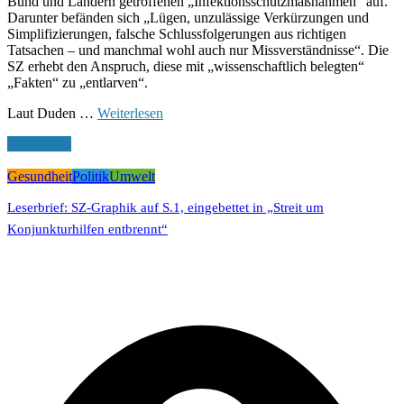
Bund und Ländern getroffenen „Infektionsschutzmaßnahmen“ auf.
Darunter befänden sich „Lügen, unzulässige Verkürzungen und
Simplifizierungen, falsche Schlussfolgerungen aus richtigen
Tatsachen – und manchmal wohl auch nur Missverständnisse“. Die
SZ erhebt den Anspruch, diese mit „wissenschaftlich belegten“
„Fakten“ zu „entlarven“.
Laut Duden …
Weiterlesen
Read More
Gesundheit
Politik
Umwelt
Leserbrief: SZ-Graphik auf S.1, eingebettet in „Streit um
Konjunkturhilfen entbrennt“