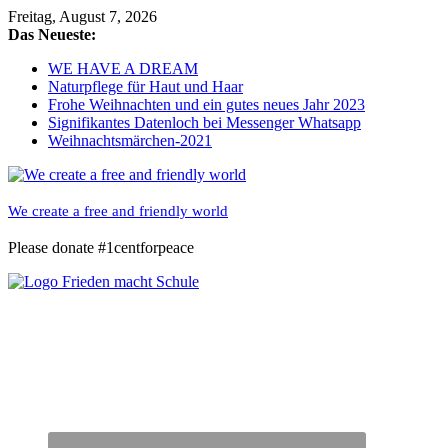
Skip
Freitag, August 7, 2026
to
Das Neueste:
content
WE HAVE A DREAM
Naturpflege für Haut und Haar
Frohe Weihnachten und ein gutes neues Jahr 2023
Signifikantes Datenloch bei Messenger Whatsapp
Weihnachtsmärchen-2021
We create a free and friendly world
Please donate #1centforpeace