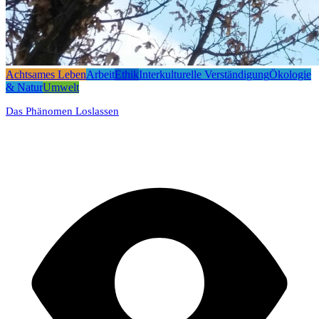
Achtsames Leben
Arbeit
Ethik
Interkulturelle Verständigung
Ökologie
& Natur
Umwelt
Das Phänomen Loslassen