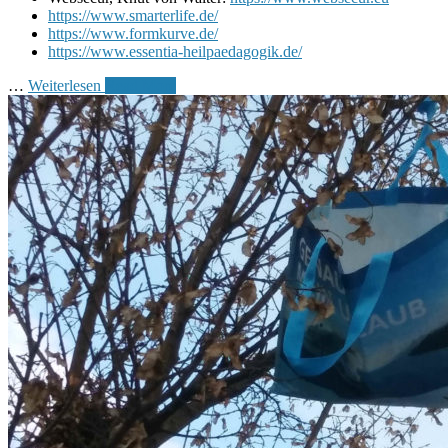
https://www.smarterlife.de/
https://www.formkurve.de/
https://www.essentia-heilpaedagogik.de/
…
Weiterlesen
Read More