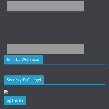
Built by Websecur
Security-Prüfsiegel
Spenden