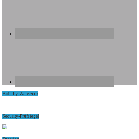
Built by Websecur
Security-Prüfsiegel