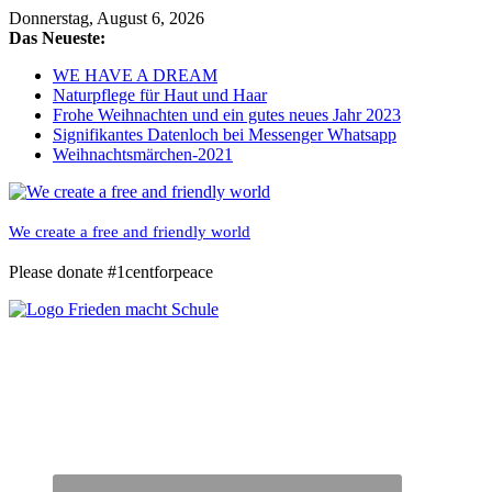
Skip
Donnerstag, August 6, 2026
to
Das Neueste:
content
WE HAVE A DREAM
Naturpflege für Haut und Haar
Frohe Weihnachten und ein gutes neues Jahr 2023
Signifikantes Datenloch bei Messenger Whatsapp
Weihnachtsmärchen-2021
We create a free and friendly world
Please donate #1centforpeace