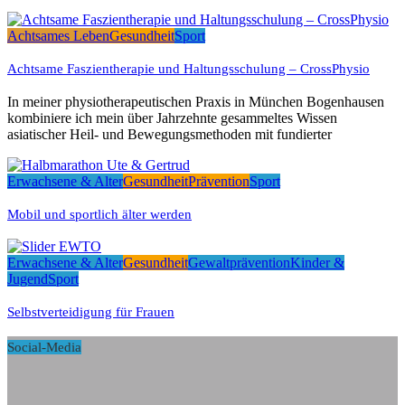
Achtsames Leben
Gesundheit
Sport
Achtsame Faszientherapie und Haltungsschulung – CrossPhysio
In meiner physiotherapeutischen Praxis in München Bogenhausen
kombiniere ich mein über Jahrzehnte gesammeltes Wissen
asiatischer Heil- und Bewegungsmethoden mit fundierter
Erwachsene & Alter
Gesundheit
Prävention
Sport
Mobil und sportlich älter werden
Erwachsene & Alter
Gesundheit
Gewaltprävention
Kinder &
Jugend
Sport
Selbstverteidigung für Frauen
Social-Media