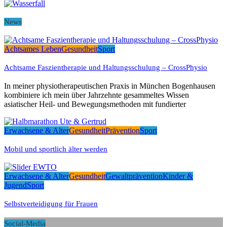
News
Achtsames Leben
Gesundheit
Sport
Achtsame Faszientherapie und Haltungsschulung – CrossPhysio
In meiner physiotherapeutischen Praxis in München Bogenhausen
kombiniere ich mein über Jahrzehnte gesammeltes Wissen
asiatischer Heil- und Bewegungsmethoden mit fundierter
Erwachsene & Alter
Gesundheit
Prävention
Sport
Mobil und sportlich älter werden
Erwachsene & Alter
Gesundheit
Gewaltprävention
Kinder &
Jugend
Sport
Selbstverteidigung für Frauen
Social-Media