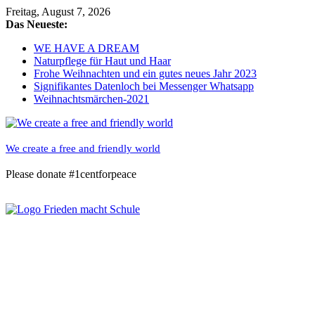
Skip
Freitag, August 7, 2026
to
Das Neueste:
content
WE HAVE A DREAM
Naturpflege für Haut und Haar
Frohe Weihnachten und ein gutes neues Jahr 2023
Signifikantes Datenloch bei Messenger Whatsapp
Weihnachtsmärchen-2021
We create a free and friendly world
Please donate #1centforpeace