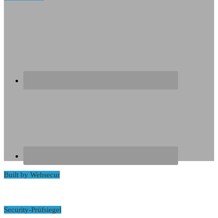
Built by Websecur
Security-Prüfsiegel