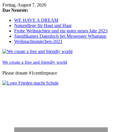
Skip
Freitag, August 7, 2026
to
Das Neueste:
content
WE HAVE A DREAM
Naturpflege für Haut und Haar
Frohe Weihnachten und ein gutes neues Jahr 2023
Signifikantes Datenloch bei Messenger Whatsapp
Weihnachtsmärchen-2021
We create a free and friendly world
Please donate #1centforpeace