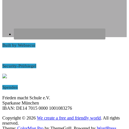
Built by Websecur
Security-Prüfsiegel
Spenden
Frieden macht Schule e.V.
Sparkasse München
IBAN: DE14 7015 0000 1001083276
Copyright © 2026
We create a free and friendly world
. All rights
reserved.
Theme:
ColorMag Pro
by ThemeGrill. Powered by
WordPress
.