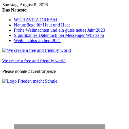
Skip
Samstag, August 8, 2026
to
Das Neueste:
content
WE HAVE A DREAM
Naturpflege für Haut und Haar
Frohe Weihnachten und ein gutes neues Jahr 2023
Signifikantes Datenloch bei Messenger Whatsapp
Weihnachtsmärchen-2021
We create a free and friendly world
Please donate #1centforpeace