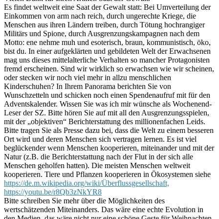
Es findet weltweit eine Saat der Gewalt statt: Bei Umverteilung der
Einkommen von arm nach reich, durch ungerechte Kriege, die
Menschen aus ihren Ländern treiben, durch Tötung hochrangiger
Militärs und Spione, durch Ausgrenzungskampagnen nach dem
Motto: ene nehme muh und esoterisch, braun, kommunistisch, öko,
bist du. In einer aufgeklärten und gebildeten Welt der Erwachsenen
mag uns dieses mittelalterliche Verhalten so mancher Protagonisten
fremd erscheinen. Sind wir wirklich so erwachsen wie wir scheinen,
oder stecken wir noch viel mehr in allzu menschlichen
Kinderschuhen? In Ihrem Panorama berichten Sie von
Wunschzetteln und schicken noch einen Spendenaufruf mit für den
Adventskalender. Wissen Sie was ich mir wünsche als Wochenend-
Leser der SZ. Bitte hören Sie auf mit all den Ausgrenzungsspielen,
mit der „objektiven“ Berichterstattung des millionenfachen Leids.
Bitte tragen Sie als Presse dazu bei, dass die Welt zu einem besseren
Ort wird und deren Menschen sich vertragen lernen. Es ist viel
beglückender wenn Menschen kooperieren, miteinander und mit der
Natur (z.B. die Berichterstattung nach der Flut in der sich alle
Menschen geholfen hatten). Die meisten Menschen weltweit
kooperieren. Tiere und Pflanzen kooperieren in Ökosystemen siehe
https://de.m.wikipedia.org/wiki/Überflussgesellschaft,
https://youtu.be/r8Qb3zNkYR8
Bitte schreiben Sie mehr über die Möglichkeiten des
wertschätzenden Miteinanders. Das wäre eine echte Evolution in
den Medien, das wäre nicht nur eine schöne Geste für Weihnachten