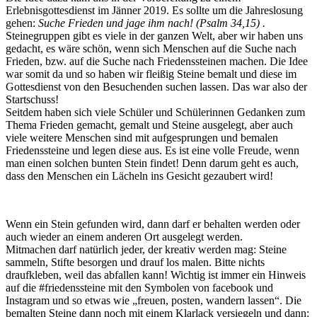
Erlebnisgottesdienst im Jänner 2019. Es sollte um die Jahreslosung
gehen:
Suche Frieden und jage ihm nach! (Psalm 34,15) .
Steinegruppen gibt es viele in der ganzen Welt, aber wir haben uns
gedacht, es wäre schön, wenn sich Menschen auf die Suche nach
Frieden, bzw. auf die Suche nach Friedenssteinen machen. Die Idee
war somit da und so haben wir fleißig Steine bemalt und diese im
Gottesdienst von den Besuchenden suchen lassen. Das war also der
Startschuss!
Seitdem haben sich viele Schüler und Schülerinnen Gedanken zum
Thema Frieden gemacht, gemalt und Steine ausgelegt, aber auch
viele weitere Menschen sind mit aufgesprungen und bemalen
Friedenssteine und legen diese aus. Es ist eine volle Freude, wenn
man einen solchen bunten Stein findet! Denn darum geht es auch,
dass den Menschen ein Lächeln ins Gesicht gezaubert wird!
Wenn ein Stein gefunden wird, dann darf er behalten werden oder
auch wieder an einem anderen Ort ausgelegt werden.
Mitmachen darf natürlich jeder, der kreativ werden mag: Steine
sammeln, Stifte besorgen und drauf los malen. Bitte nichts
draufkleben, weil das abfallen kann! Wichtig ist immer ein Hinweis
auf die #friedenssteine mit den Symbolen von facebook und
Instagram und so etwas wie „freuen, posten, wandern lassen“. Die
bemalten Steine dann noch mit einem Klarlack versiegeln und dann: