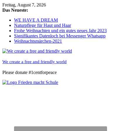
Skip
Freitag, August 7, 2026
to
Das Neueste:
content
WE HAVE A DREAM
Naturpflege für Haut und Haar
Frohe Weihnachten und ein gutes neues Jahr 2023
Signifikantes Datenloch bei Messenger Whatsapp
Weihnachtsmärchen-2021
We create a free and friendly world
Please donate #1centforpeace