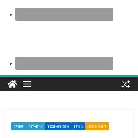
ARBEIT
ÄSTHETIK
BEZIEHUNGEN
ETHIK
GESUNDHEIT