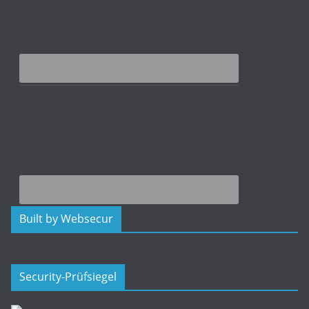
Built by Websecur
Security-Prüfsiegel